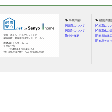
事業内容
耐震の重
建設について
地震につ
設計について
耐震化の
旅館・ホテル・ビルマンションの
会社概要
耐震補強
耐震診断・耐震補強はサンヨーホームへ
簡易チェ
株式会社サンヨーホーム
〒300-1234
茨城県牛久市中央5-18-1
TEL:029-874-7717 FAX:029-874-8330