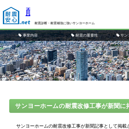
耐震安心.net
耐震診断・耐震補強に強いサンヨーホーム
事業内容
耐震の重要性
サン
サンヨーホームの耐震改修工事が新聞に
サンヨーホームの耐震改修工事が新聞記事として掲載