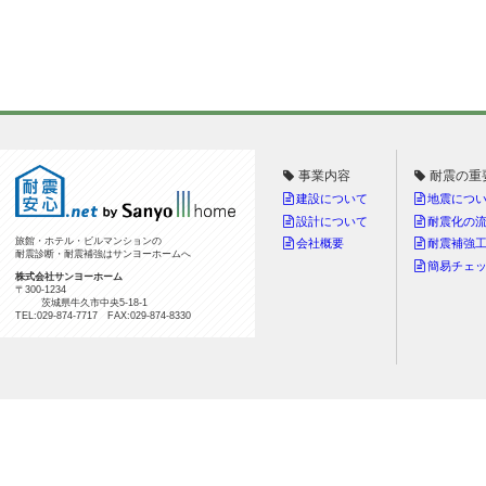
事業内容
耐震の重
建設について
地震につ
設計について
耐震化の
旅館・ホテル・ビルマンションの
会社概要
耐震補強
耐震診断・耐震補強はサンヨーホームへ
簡易チェ
株式会社サンヨーホーム
〒300-1234
茨城県牛久市中央5-18-1
TEL:029-874-7717 FAX:029-874-8330