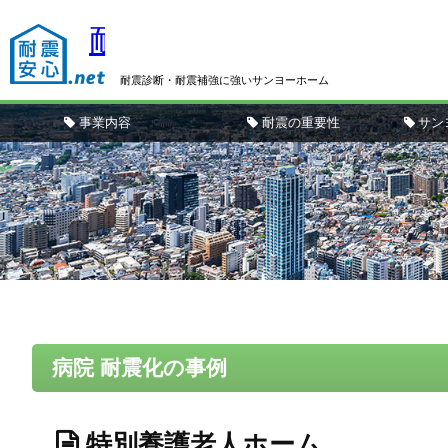
耐震安心.net
耐震診断・耐震補強に強いサンヨーホーム
事業内容
耐震の重要性
サン
病院 耐震化の事例
特別養護老人ホーム